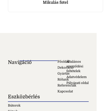
Mikulás fotel
Navigáció
Főoldal
Általános
szerződési
Dekoráció
feltételek
Gyártás
Adatvédelem
Rólunk
Pályázati oldal
Referenciák
Kapcsolat
Eszközbérlés
Bútorok