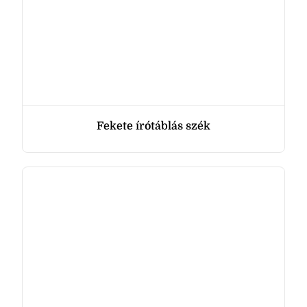
Fekete írótáblás szék