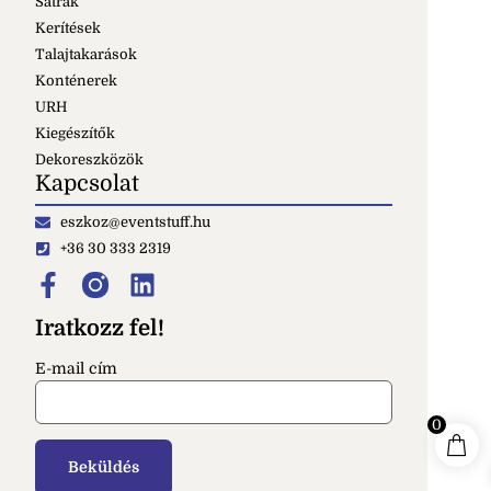
Sátrak
Kerítések
Talajtakarások
Konténerek
URH
Kiegészítők
Dekoreszközök
Kapcsolat
eszkoz@eventstuff.hu
+36 30 333 2319
Iratkozz fel!
E-mail cím
0