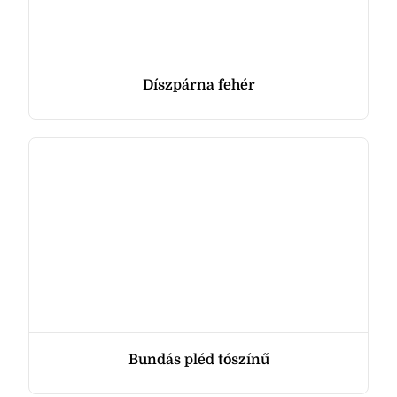
Díszpárna fehér
Bundás pléd tószínű