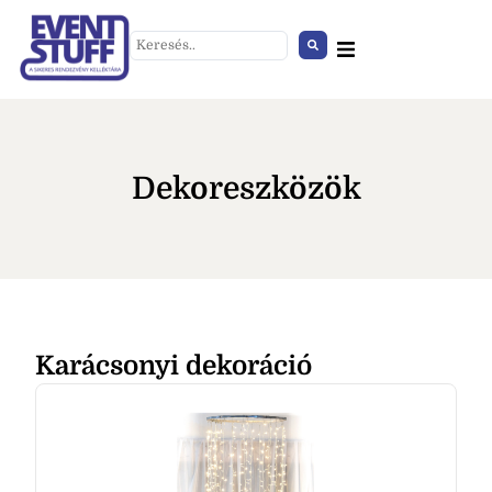
Dekoreszközök
xi pulpitus
Led refl
Karácsonyi dekoráció
HOZZÁAD
+
HOZZ