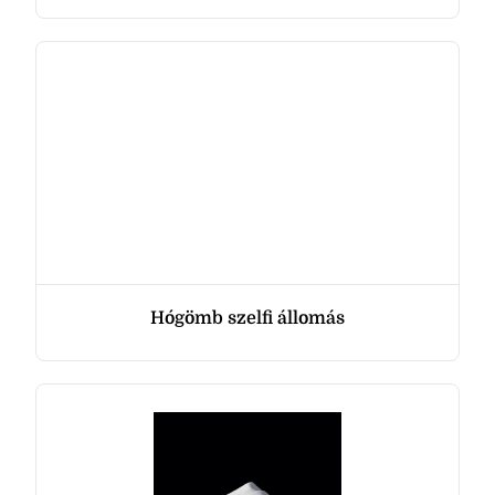
Hógömb szelfi állomás