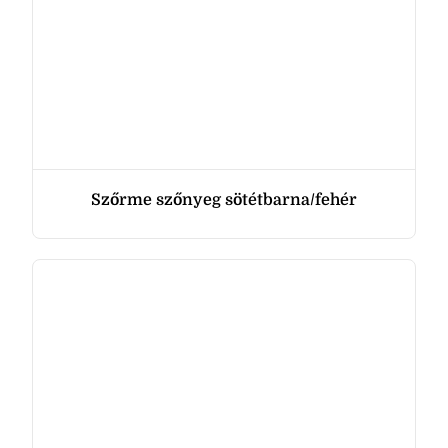
Szőrme szőnyeg sötétbarna/fehér