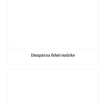
Díszpárna fehér/szürke