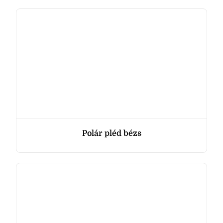
Polár pléd bézs