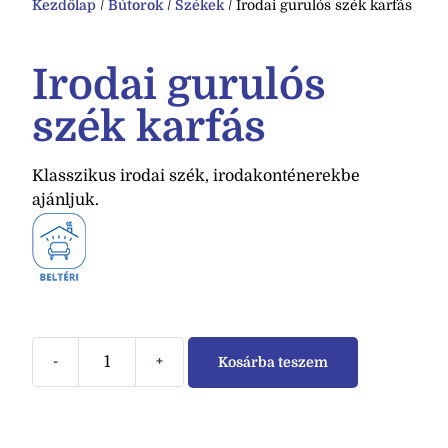
Kezdőlap
/
Bútorok
/
Székek
/ Irodai gurulós szék karfás
Irodai gurulós
szék karfás
Klasszikus irodai szék, irodakonténerekbe
ajánljuk.
-
+
Kosárba teszem