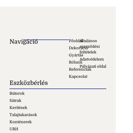
Navigáció
Főoldal
Általános
szerződési
Dekoráció
feltételek
Gyártás
Adatvédelem
Rólunk
Pályázati oldal
Referenciák
Kapcsolat
Eszközbérlés
Bútorok
Sátrak
Kerítések
Talajtakarások
Konténerek
URH