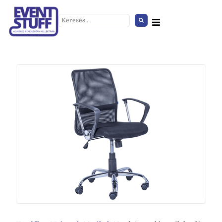
Dísznövény
+
HOZZÁAD