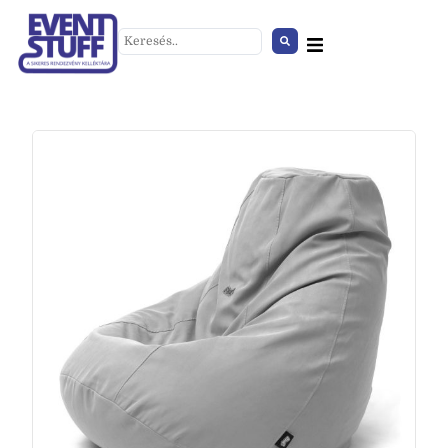
Esernyőtartó
+
HOZZÁAD