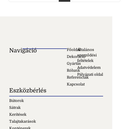
Navigáció
Főoldal
Általános
szerződési
Dekoráció
feltételek
Gyártás
Adatvédelem
Rólunk
Pályázati oldal
Referenciák
Kapcsolat
Eszközbérlés
Bútorok
Sátrak
Kerítések
Talajtakarások
Konténerek