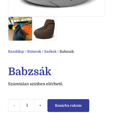
Kezdőlap
/
Bútorok
/
Székek
/ Babzsák
Babzsák
Számtalan színben elérhető.
-
+
Kosárba rakom