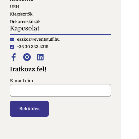
URH
Kiegészítők
Dekoreszközök
Kapcsolat
eszkoz@eventstuff.hu
+36 30 333 2319
Iratkozz fel!
E-mail cím