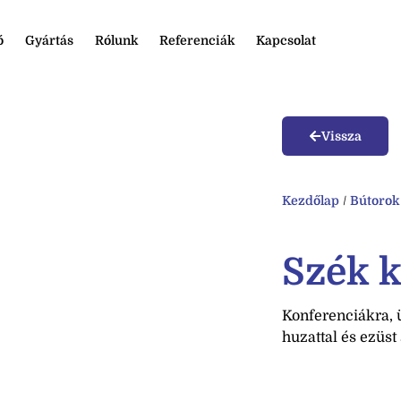
ó
Gyártás
Rólunk
Referenciák
Kapcsolat
Vissza
Kezdőlap
/
Bútorok
Szék k
Konferenciákra, 
huzattal és ezüst