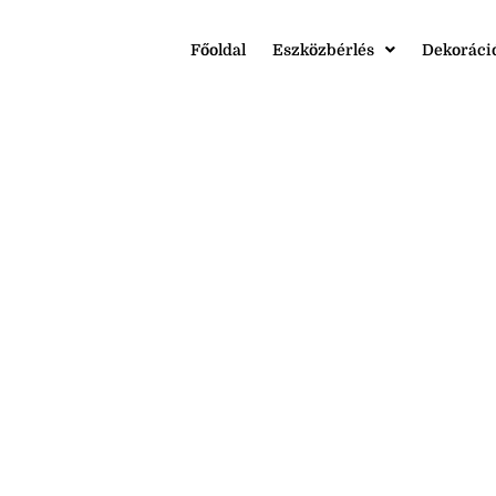
Főoldal
Eszközbérlés
Dekoráci