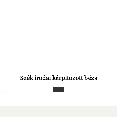
Szék irodai kárpitozott bézs