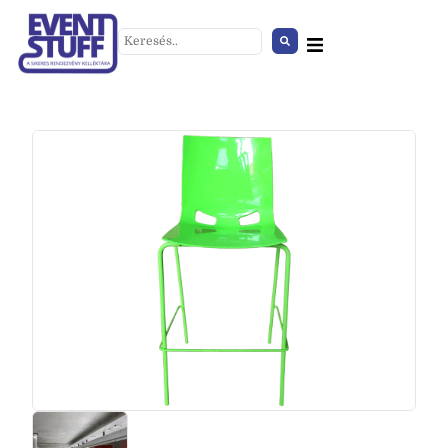
Kerek asztaldísz
+
HOZZÁAD