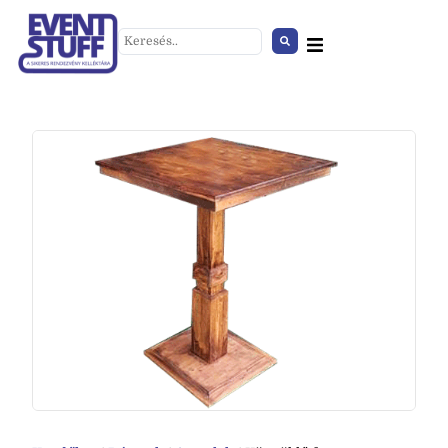
Könyöklő
+
HOZZÁAD