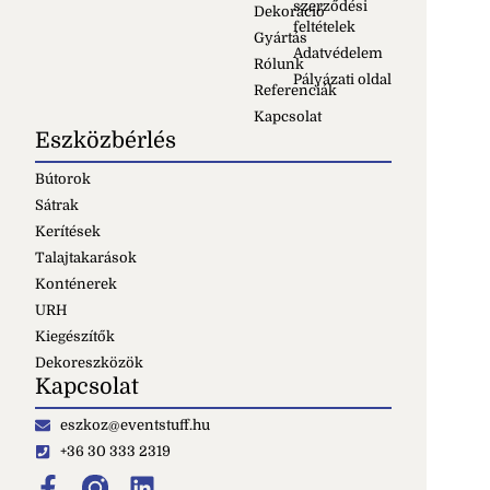
szerződési
Dekoráció
feltételek
Gyártás
Adatvédelem
Rólunk
Pályázati oldal
Referenciák
Kapcsolat
Eszközbérlés
Bútorok
Sátrak
Kerítések
Talajtakarások
Konténerek
URH
Kiegészítők
Dekoreszközök
Kapcsolat
eszkoz@eventstuff.hu
+36 30 333 2319