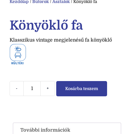
Kezdőlap
/
Bútorok
/
Asztalok
/ Könyöklő fa
Könyöklő fa
Klasszikus vintage megjelenésű fa könyöklő
-
+
Kosárba teszem
További információk