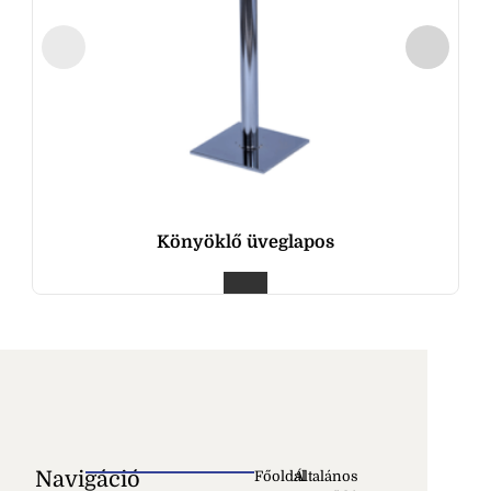
Könyöklő üveglapos
Navigáció
Főoldal
Általános