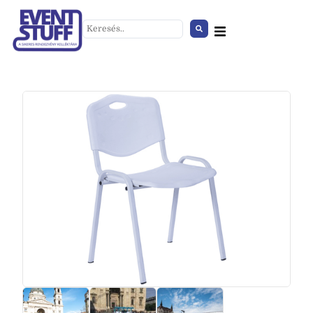
Irányító tábla A/4 forgatható
+
HOZZÁAD