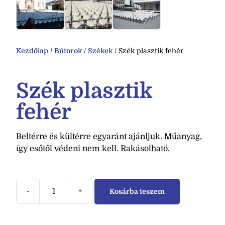
Kezdőlap
/
Bútorok
/
Székek
/ Szék plasztik fehér
Szék plasztik
fehér
Beltérre és kültérre egyaránt ajánljuk. Műanyag,
így esőtől védeni nem kell. Rakásolható.
-
+
Kosárba teszem