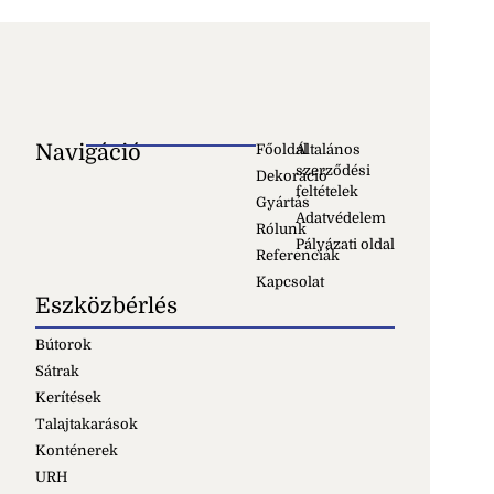
Navigáció
Főoldal
Általános
szerződési
Dekoráció
feltételek
Gyártás
Adatvédelem
Rólunk
Pályázati oldal
Referenciák
Kapcsolat
Eszközbérlés
Bútorok
Sátrak
Kerítések
Talajtakarások
Konténerek
URH