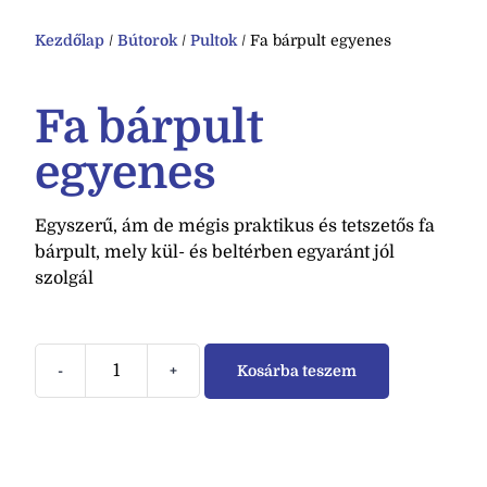
Kezdőlap
/
Bútorok
/
Pultok
/ Fa bárpult egyenes
Fa bárpult
egyenes
Egyszerű, ám de mégis praktikus és tetszetős fa
bárpult, mely kül- és beltérben egyaránt jól
szolgál
-
+
Kosárba teszem