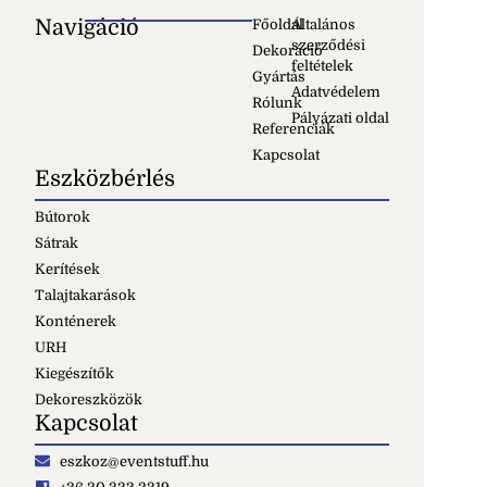
Navigáció
Főoldal
Általános
szerződési
Dekoráció
feltételek
Gyártás
Adatvédelem
Rólunk
Pályázati oldal
Referenciák
Kapcsolat
Eszközbérlés
Bútorok
Sátrak
Kerítések
Talajtakarások
Konténerek
URH
Kiegészítők
Dekoreszközök
Kapcsolat
eszkoz@eventstuff.hu