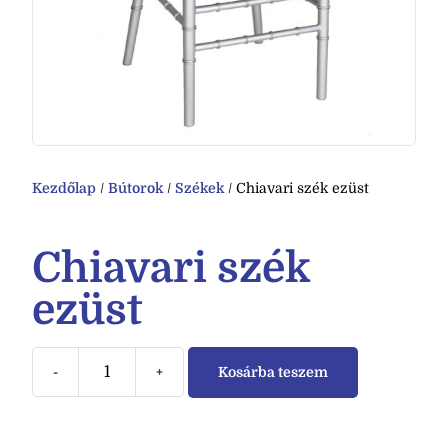
Kezdőlap
/
Bútorok
/
Székek
/ Chiavari szék ezüst
Chiavari szék
ezüst
-
+
Kosárba teszem