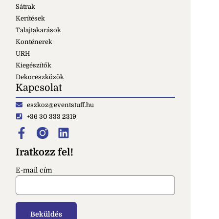
Sátrak
Kerítések
Talajtakarások
Konténerek
URH
Kiegészítők
Dekoreszközök
Kapcsolat
eszkoz@eventstuff.hu
+36 30 333 2319
Iratkozz fel!
E-mail cím