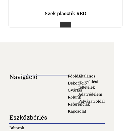
Szék plasztik RED
Navigáció
Főoldal
Általános
szerződési
Dekoráció
feltételek
Gyártás
Adatvédelem
Rólunk
Pályázati oldal
Referenciák
Kapcsolat
Eszközbérlés
Bútorok