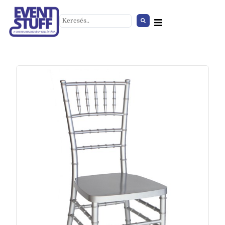
Hűtő nagy zárható
+
HOZZÁAD