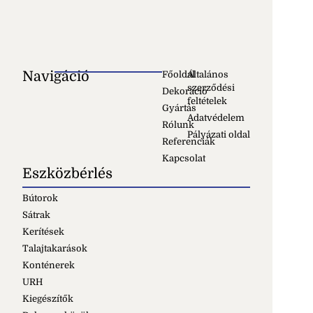
Navigáció
Főoldal
Általános
szerződési
Dekoráció
feltételek
Gyártás
Adatvédelem
Rólunk
Pályázati oldal
Referenciák
Kapcsolat
Eszközbérlés
Bútorok
Sátrak
Kerítések
Talajtakarások
Konténerek
URH
Kiegészítők