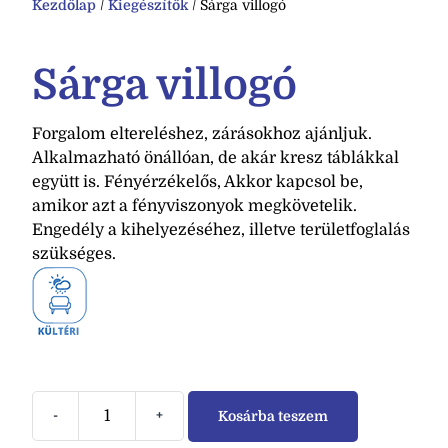
Kezdőlap
/
Kiegészítők
/ Sárga villogó
Sárga villogó
Forgalom eltereléshez, zárásokhoz ajánljuk.
Alkalmazható önállóan, de akár kresz táblákkal
együtt is. Fényérzékelős, Akkor kapcsol be,
amikor azt a fényviszonyok megkövetelik.
Engedély a kihelyezéséhez, illetve területfoglalás
szükséges.
-
+
Kosárba teszem