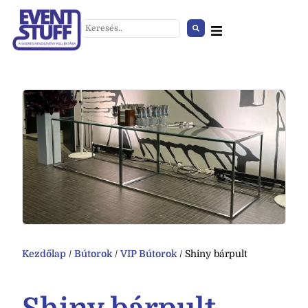
Terelőoszlop talppal
+
HOZZÁAD
Kezdőlap
/
Bútorok
/
VIP Bútorok
/ Shiny bárpult