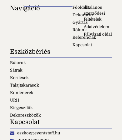
Navigáció
Főoldal
Általános
szerződési
Dekoráció
feltételek
Gyártás
Adatvédelem
Rólunk
Pályázati oldal
Referenciák
Kapcsolat
Eszközbérlés
Bútorok
Sátrak
Kerítések
Talajtakarások
Konténerek
URH
Kiegészítők
Dekoreszközök
Kapcsolat
eszkoz@eventstuff.hu