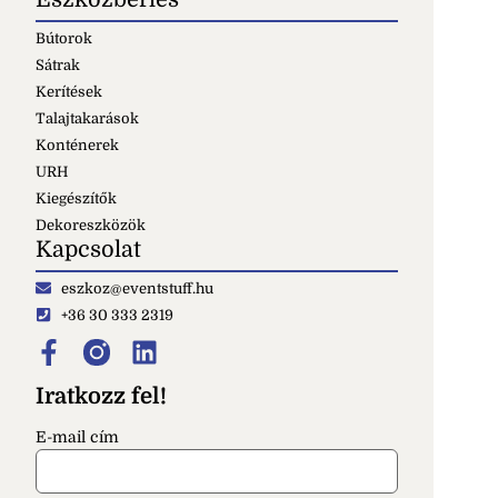
Bútorok
Sátrak
Kerítések
Talajtakarások
Konténerek
URH
Kiegészítők
Dekoreszközök
Kapcsolat
eszkoz@eventstuff.hu
+36 30 333 2319
Iratkozz fel!
E-mail cím