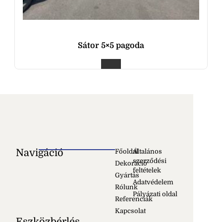
Sátor 5×5 pagoda
Navigáció
Főoldal
Általános
szerződési
Dekoráció
feltételek
Gyártás
Adatvédelem
Rólunk
Pályázati oldal
Referenciák
Kapcsolat
Eszközbérlés