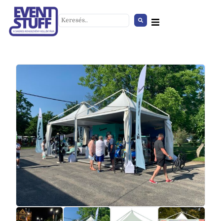
Brutál kordon
+
HOZZÁAD