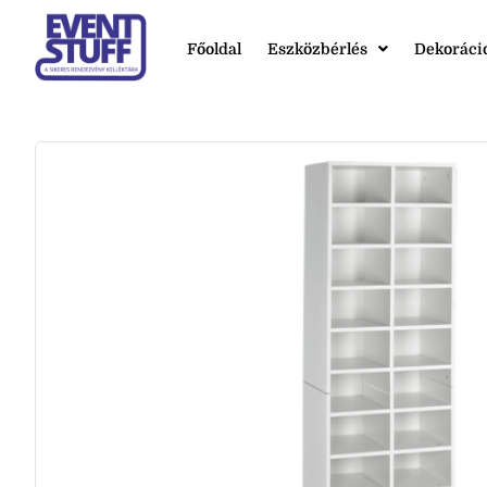
Főoldal
Eszközbérlés
Dekoráci