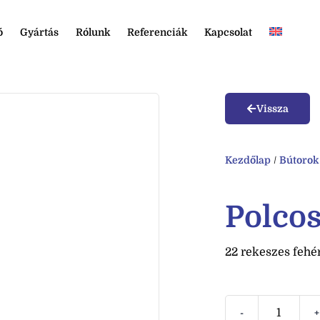
ó
Gyártás
Rólunk
Referenciák
Kapcsolat
Vissza
Kezdőlap
/
Bútorok
Polcos
22 rekeszes fehér
-
+