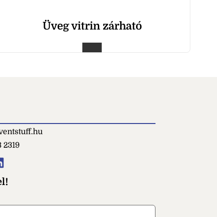
Üveg vitrin zárható
entstuff.hu
3 2319
l!