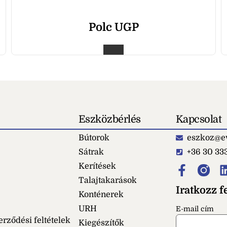
Polc UGP
Eszközbérlés
Kapcsolat
Bútorok
eszkoz@ev
Sátrak
+36 30 33
Kerítések
Talajtakarások
Iratkozz fe
Konténerek
URH
E-mail cím
erződési feltételek
Kiegészítők