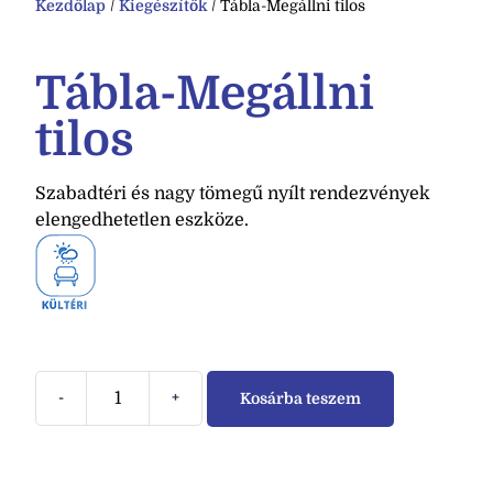
Kezdőlap
/
Kiegészítők
/ Tábla-Megállni tilos
Tábla-Megállni
tilos
Szabadtéri és nagy tömegű nyílt rendezvények
elengedhetetlen eszköze.
-
+
Kosárba teszem