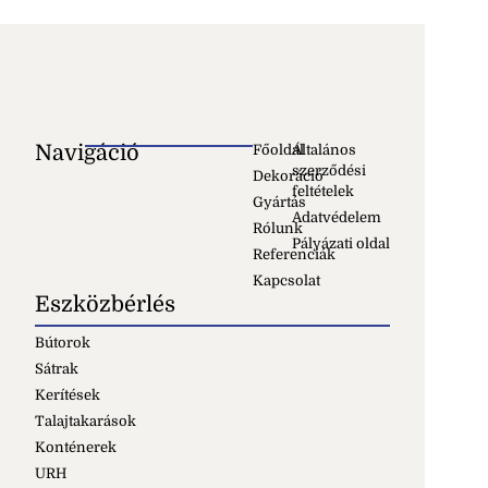
Navigáció
Főoldal
Általános
szerződési
Dekoráció
feltételek
Gyártás
Adatvédelem
Rólunk
Pályázati oldal
Referenciák
Kapcsolat
Eszközbérlés
Bútorok
Sátrak
Kerítések
Talajtakarások
Konténerek
URH