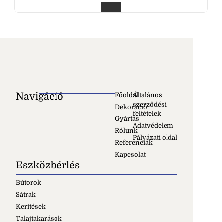
Navigáció
Főoldal
Általános
szerződési
Dekoráció
feltételek
Gyártás
Adatvédelem
Rólunk
Pályázati oldal
Referenciák
Kapcsolat
Eszközbérlés
Bútorok
Sátrak
Kerítések
Talajtakarások