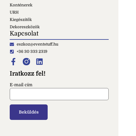
Konténerek
URH
Kiegészítők
Dekoreszközök
Kapcsolat
eszkoz@eventstuff.hu
+36 30 333 2319
Iratkozz fel!
E-mail cím