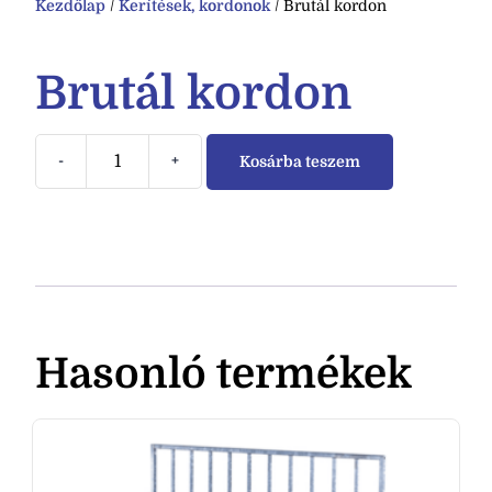
Kezdőlap
/
Kerítések, kordonok
/ Brutál kordon
Brutál kordon
-
+
Kosárba teszem
Hasonló termékek