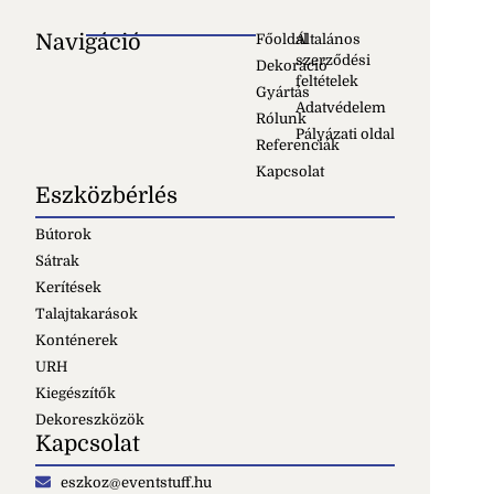
Navigáció
Főoldal
Általános
szerződési
Dekoráció
feltételek
Gyártás
Adatvédelem
Rólunk
Pályázati oldal
Referenciák
Kapcsolat
Eszközbérlés
Bútorok
Sátrak
Kerítések
Talajtakarások
Konténerek
URH
Kiegészítők
Dekoreszközök
Kapcsolat
eszkoz@eventstuff.hu