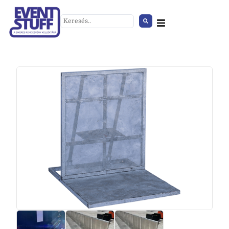
Alu Út
+
HOZZÁAD