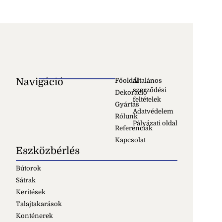
Navigáció
Főoldal
Általános
szerződési
Dekoráció
feltételek
Gyártás
Adatvédelem
Rólunk
Pályázati oldal
Referenciák
Kapcsolat
Eszközbérlés
Bútorok
Sátrak
Kerítések
Talajtakarások
Konténerek