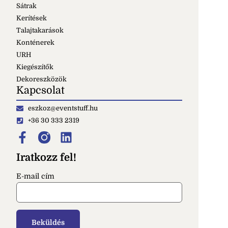
Sátrak
Kerítések
Talajtakarások
Konténerek
URH
Kiegészítők
Dekoreszközök
Kapcsolat
eszkoz@eventstuff.hu
+36 30 333 2319
Iratkozz fel!
E-mail cím