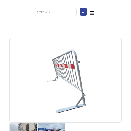
Csőkordon huzat fekete
+
HOZZÁAD