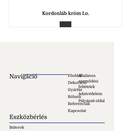
Kordonláb króm I.o.
Navigáció
Főoldal
Általános
szerződési
Dekoráció
feltételek
Gyártás
Adatvédelem
Rólunk
Pályázati oldal
Referenciák
Kapcsolat
Eszközbérlés
Bútorok