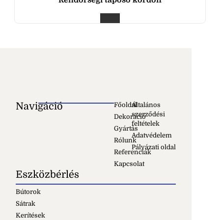
Rendőrségi taposó kordon
Navigáció
Főoldal
Általános
szerződési
Dekoráció
feltételek
Gyártás
Adatvédelem
Rólunk
Pályázati oldal
Referenciák
Kapcsolat
Eszközbérlés
Bútorok
Sátrak
Kerítések