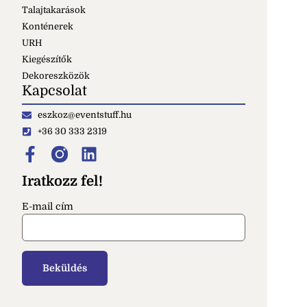
Talajtakarások
Konténerek
URH
Kiegészítők
Dekoreszközök
Kapcsolat
eszkoz@eventstuff.hu
+36 30 333 2319
Iratkozz fel!
E-mail cím