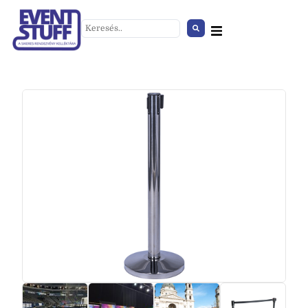
Fekete írótáblás szék
+
HOZZÁAD