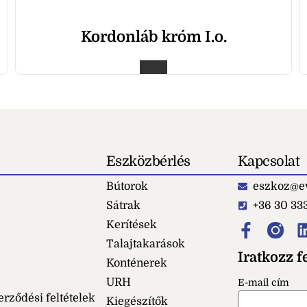
Kordonláb króm I.o.
Eszközbérlés
Kapcsolat
Bútorok
eszkoz@ev
Sátrak
+36 30 33
Kerítések
Talajtakarások
Iratkozz fe
Konténerek
URH
E-mail cím
erződési feltételek
Kiegészítők