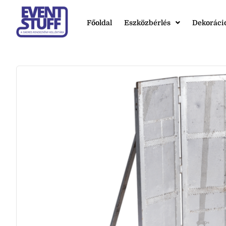
Főoldal
Eszközbérlés
Dekoráci