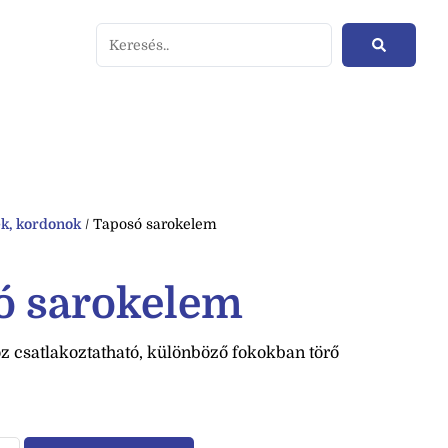
ek, kordonok
/ Taposó sarokelem
ó sarokelem
 csatlakoztatható, különböző fokokban törő