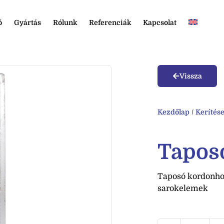
ó
Gyártás
Rólunk
Referenciák
Kapcsolat
Vissza
Kezdőlap
/
Kerítés
Tapos
Taposó kordonhoz
sarokelemek