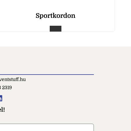
Sportkordon
entstuff.hu
3 2319
l!