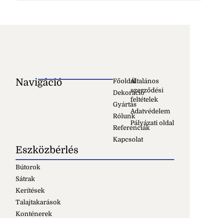
Navigáció
Főoldal
Általános
szerződési
Dekoráció
feltételek
Gyártás
Adatvédelem
Rólunk
Pályázati oldal
Referenciák
Kapcsolat
Eszközbérlés
Bútorok
Sátrak
Kerítések
Talajtakarások
Konténerek