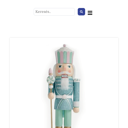
Csőkordon huzat citromsárga
+
HOZZÁAD