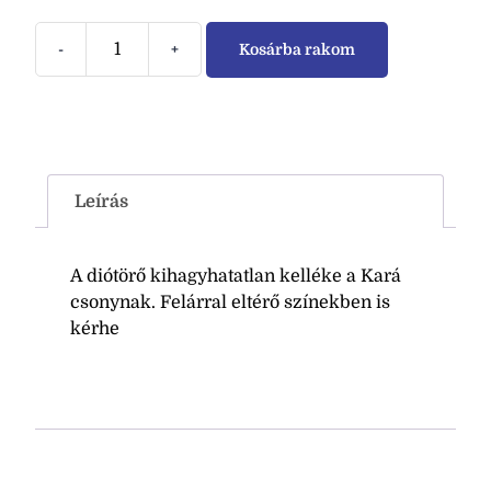
-
+
Kosárba rakom
Leírás
A diótörő kihagyhatatlan kelléke a Kará
csonynak. Felárral eltérő színekben is
kérhe