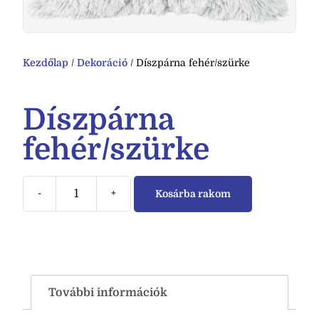
Kezdőlap
/
Dekoráció
/ Díszpárna fehér/szürke
Díszpárna
fehér/szürke
-
+
Kosárba rakom
További információk