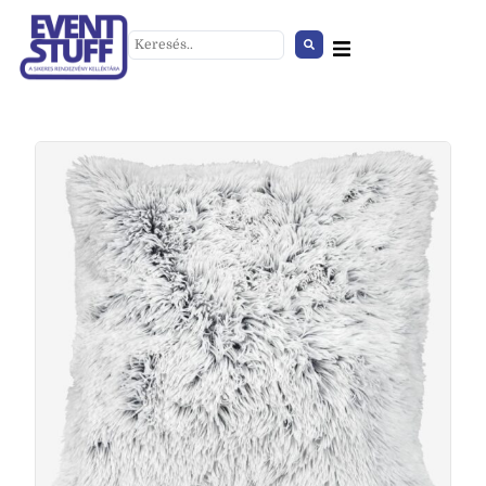
Öltözőpad fogasos egyoldalas
150cm
+
HOZZÁAD