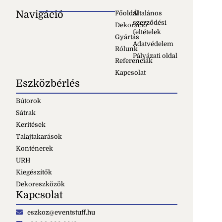
Navigáció
Főoldal
Általános
szerződési
Dekoráció
feltételek
Gyártás
Adatvédelem
Rólunk
Pályázati oldal
Referenciák
Kapcsolat
Eszközbérlés
Bútorok
Sátrak
Kerítések
Talajtakarások
Konténerek
URH
Kiegészítők
Dekoreszközök
Kapcsolat
eszkoz@eventstuff.hu