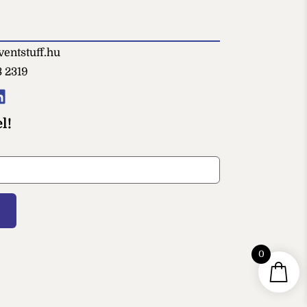
entstuff.hu
3 2319
l!
0