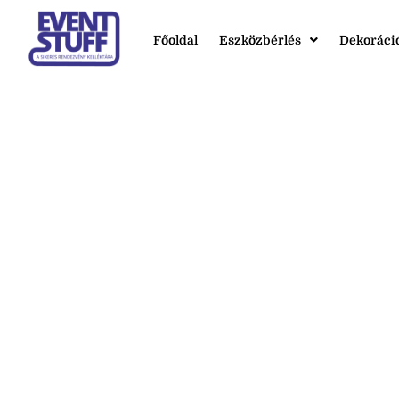
Főoldal
Eszközbérlés
Dekoráci