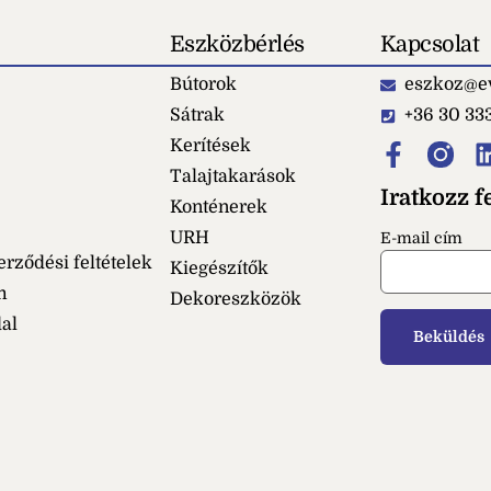
Eszközbérlés
Kapcsolat
Bútorok
eszkoz@ev
Sátrak
+36 30 33
Kerítések
Talajtakarások
Iratkozz fe
Konténerek
URH
E-mail cím
erződési feltételek
Kiegészítők
m
Dekoreszközök
dal