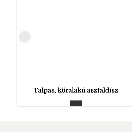
Talpas, köralakú asztaldísz