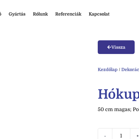
ó
Gyártás
Rólunk
Referenciák
Kapcsolat
Vissza
Kezdőlap
/
Dekorác
Hókup
50 cm magas; Pol
-
+