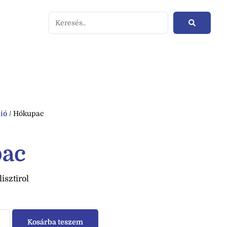
ió
/ Hókupac
ac
isztirol
Kosárba teszem