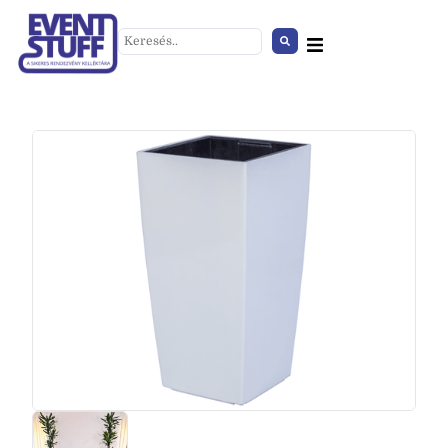
Industrial asztal
+
HOZZÁAD