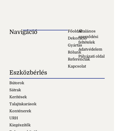
Navigáció
Főoldal
Általános
szerződési
Dekoráció
feltételek
Gyártás
Adatvédelem
Rólunk
Pályázati oldal
Referenciák
Kapcsolat
Eszközbérlés
Bútorok
Sátrak
Kerítések
Talajtakarások
Konténerek
URH
Kiegészítők