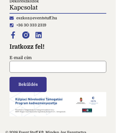
Dekoreszközök
Kapcsolat
eszkoz@eventstuff.hu
+36 30 333 2319
Iratkozz fel!
E-mail cím
© 2026 Event Stuff Kft. Minden Jog Fenntartva.