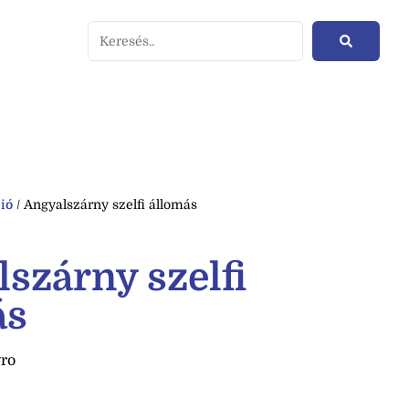
ió
/ Angyalszárny szelfi állomás
szárny szelfi
ás
ro