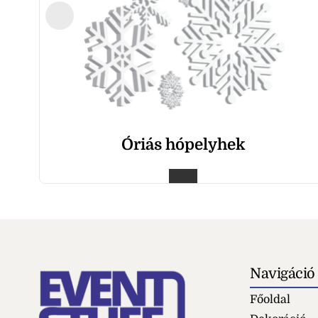
Óriás hópelyhek
Navigáció
Főoldal