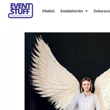
Főoldal
Eszközbérlés
Dekoráci