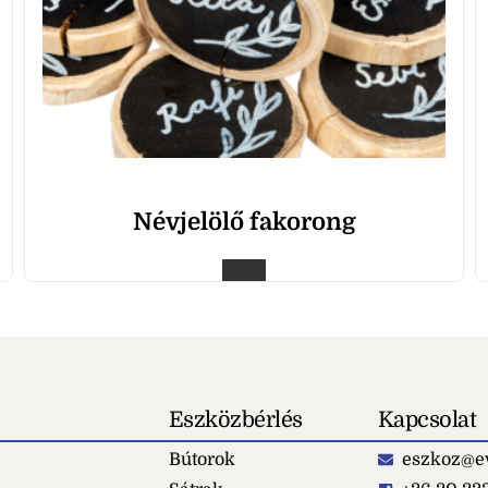
Névjelölő fakorong
Eszközbérlés
Kapcsolat
Bútorok
eszkoz@ev