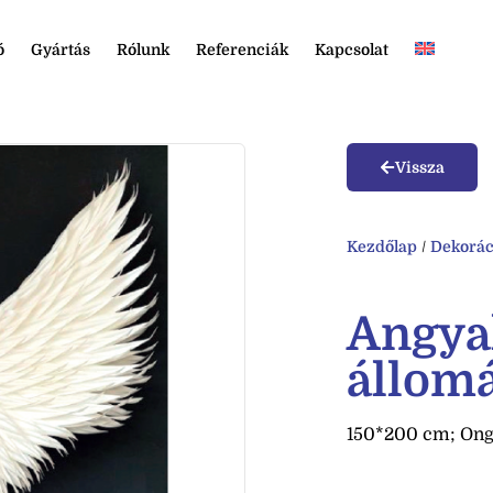
ó
Gyártás
Rólunk
Referenciák
Kapcsolat
Vissza
Kezdőlap
/
Dekorác
Angyal
állom
150*200 cm; Ong