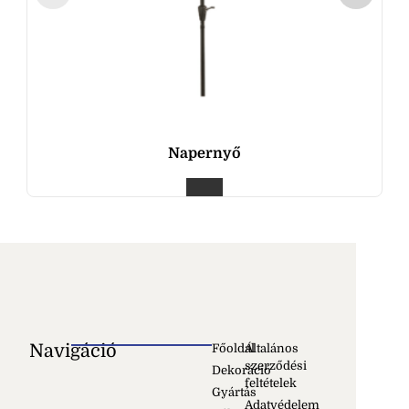
Napernyő
Navigáció
Főoldal
Általános
szerződési
Dekoráció
feltételek
Gyártás
Adatvédelem