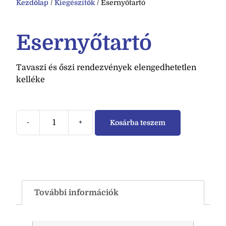
Kezdőlap
/
Kiegészítők
/ Esernyőtartó
Esernyőtartó
Tavaszi és őszi rendezvények elengedhetetlen
kelléke
-
+
Kosárba teszem
További információk