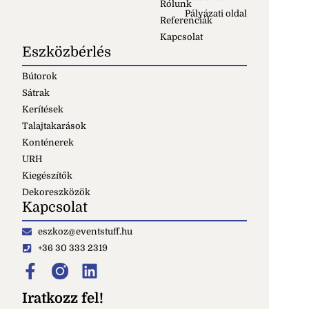
Rólunk
Pályázati oldal
Referenciák
Kapcsolat
Eszközbérlés
Bútorok
Sátrak
Kerítések
Talajtakarások
Konténerek
URH
Kiegészítők
Dekoreszközök
Kapcsolat
eszkoz@eventstuff.hu
+36 30 333 2319
Iratkozz fel!