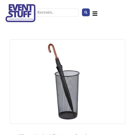
Pokróc fehér
+
HOZZÁAD