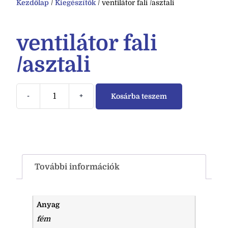
Kezdőlap
/
Kiegészítők
/ ventilátor fali /asztali
ventilátor fali
/asztali
-
+
Kosárba teszem
További információk
Anyag
fém