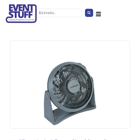
Bárszék RED
+
HOZZÁAD