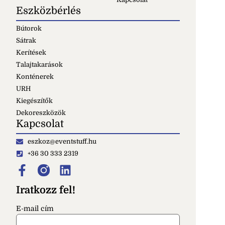
Eszközbérlés
Bútorok
Sátrak
Kerítések
Talajtakarások
Konténerek
URH
Kiegészítők
Dekoreszközök
Kapcsolat
eszkoz@eventstuff.hu
+36 30 333 2319
Iratkozz fel!
E-mail cím