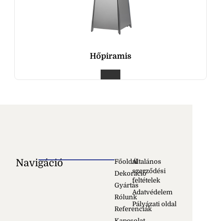
Hőpiramis
Navigáció
Főoldal
Általános
szerződési
Dekoráció
feltételek
Gyártás
Adatvédelem
Rólunk
Pályázati oldal
Referenciák
Kapcsolat