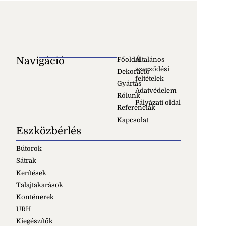
Navigáció
Főoldal
Általános
szerződési
Dekoráció
feltételek
Gyártás
Adatvédelem
Rólunk
Pályázati oldal
Referenciák
Kapcsolat
Eszközbérlés
Bútorok
Sátrak
Kerítések
Talajtakarások
Konténerek
URH
Kiegészítők