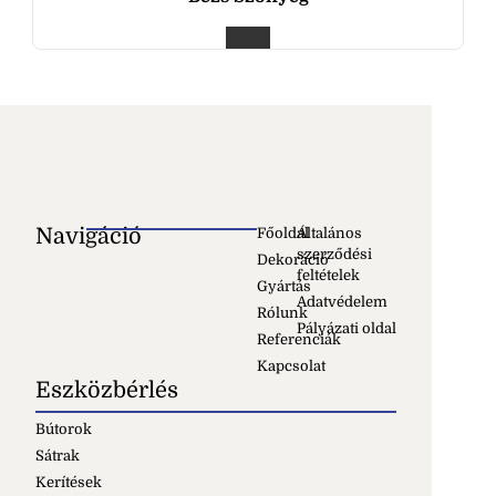
Navigáció
Főoldal
Általános
szerződési
Dekoráció
feltételek
Gyártás
Adatvédelem
Rólunk
Pályázati oldal
Referenciák
Kapcsolat
Eszközbérlés
Bútorok
Sátrak
Kerítések