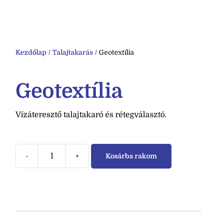
Kezdőlap
/
Talajtakarás
/ Geotextília
Geotextília
Vízáteresztő talajtakaró és rétegválasztó.
-
+
Kosárba rakom