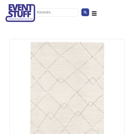
Mikulás fotel
+
HOZZÁAD