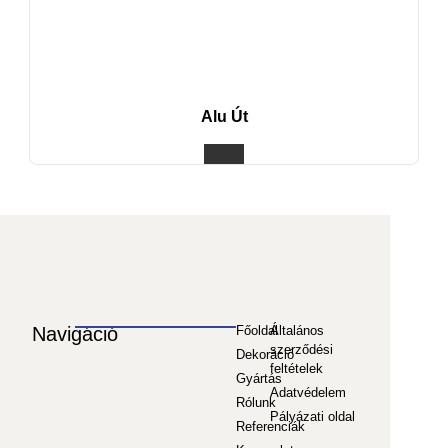
Alu Út
Navigáció
Főoldal
Általános
szerződési
Dekoráció
feltételek
Gyártás
Adatvédelem
Rólunk
Pályázati oldal
Referenciák