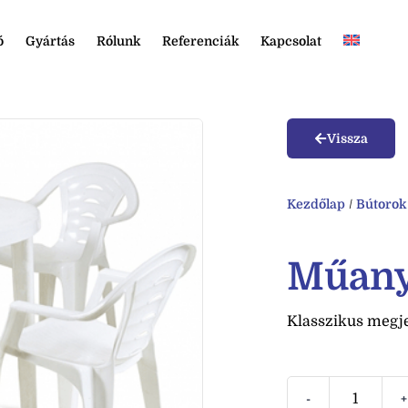
ó
Gyártás
Rólunk
Referenciák
Kapcsolat
Vissza
Kezdőlap
/
Bútorok
Műanya
Klasszikus megje
-
+