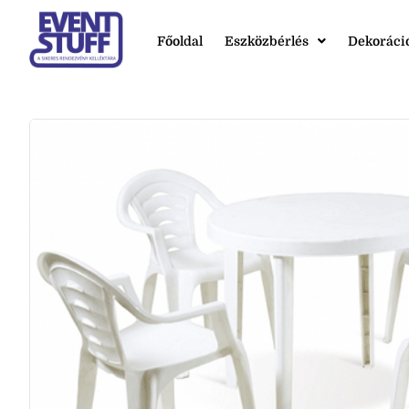
Főoldal
Eszközbérlés
Dekoráci