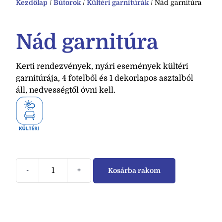
Kezdőlap
/
Bútorok
/
Kültéri garnitúrák
/ Nád garnitúra
Nád garnitúra
Kerti rendezvények, nyári események kültéri
garnitúrája, 4 fotelből és 1 dekorlapos asztalból
áll, nedvességtől óvni kell.
-
+
Kosárba rakom