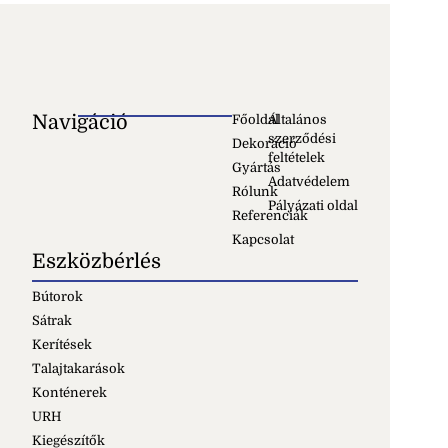
Navigáció
Főoldal
Általános
szerződési
Dekoráció
feltételek
Gyártás
Adatvédelem
Rólunk
Pályázati oldal
Referenciák
Kapcsolat
Eszközbérlés
Bútorok
Sátrak
Kerítések
Talajtakarások
Konténerek
URH
Kiegészítők