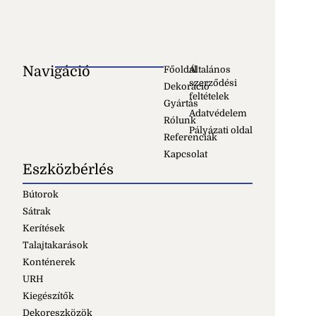
Navigáció
Főoldal
Általános
szerződési
Dekoráció
feltételek
Gyártás
Adatvédelem
Rólunk
Pályázati oldal
Referenciák
Kapcsolat
Eszközbérlés
Bútorok
Sátrak
Kerítések
Talajtakarások
Konténerek
URH
Kiegészítők
Dekoreszközök