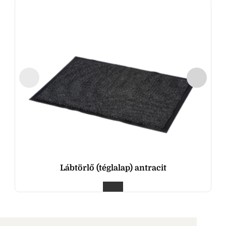
Lábtörlő (téglalap) antracit