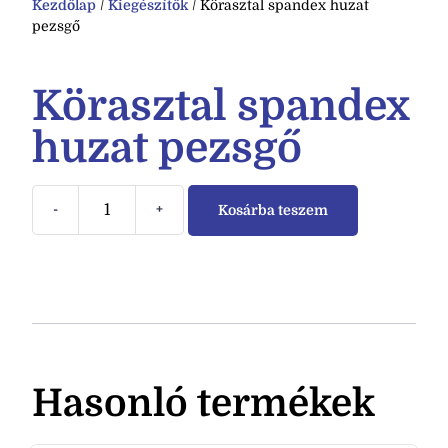
Kezdőlap
/
Kiegészítők
/ Körasztal spandex huzat
pezsgő
Körasztal spandex
huzat pezsgő
-
+
Kosárba teszem
Hasonló termékek