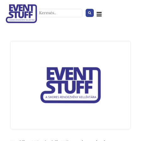
Asztalterítő kör fehér
+
HOZZÁAD