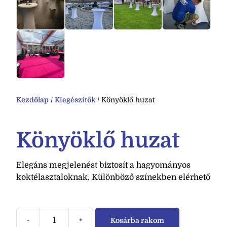
Kezdőlap
/
Kiegészítők
/ Könyöklő huzat
Könyöklő huzat
Elegáns megjelenést biztosít a hagyományos
koktélasztaloknak. Különböző színekben elérhető
-
+
Kosárba rakom