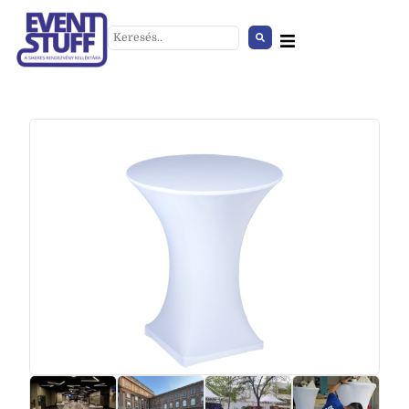
Bárszék fekete
+
HOZZÁAD