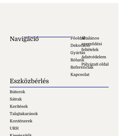
Navigáció
Főoldal
Általános
szerződési
Dekoráció
feltételek
Gyártás
Adatvédelem
Rólunk
Pályázati oldal
Referenciák
Kapcsolat
Eszközbérlés
Bútorok
Sátrak
Kerítések
Talajtakarások
Konténerek
URH
Kiegészítők