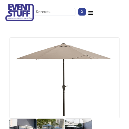
Színpad (kör 2. középső 4m)
+
HOZZÁAD