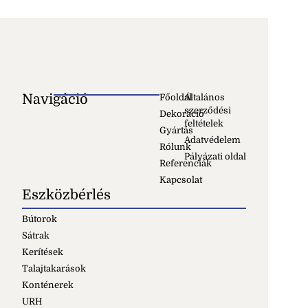
Navigáció
Főoldal
Általános
szerződési
Dekoráció
feltételek
Gyártás
Adatvédelem
Rólunk
Pályázati oldal
Referenciák
Kapcsolat
Eszközbérlés
Bútorok
Sátrak
Kerítések
Talajtakarások
Konténerek
URH