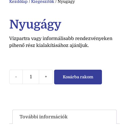
Kezdőlap
/
Kiegészítők
/ Nyugágy
Nyugágy
Vízpartra vagy informálisabb rendezvényeken
pihenő rész kialakításához ajánljuk.
-
+
Kosárba rakom
További információk