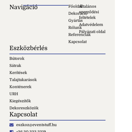
Navigáció
Főoldal
Általános
szerződési
Dekoráció
feltételek
Gyártás
Adatvédelem
Rólunk
Pályázati oldal
Referenciák
Kapcsolat
Eszközbérlés
Bútorok
Sátrak
Kerítések
Talajtakarások
Konténerek
URH
Kiegészítők
Dekoreszközök
Kapcsolat
eszkoz@eventstuff.hu
+36 30 333 2319