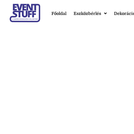
Főoldal
Eszközbérlés
Dekoráci