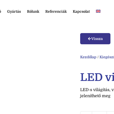
ó
Gyártás
Rólunk
Referenciák
Kapcsolat
Vissza
Kezdőlap
/
Kiegész
LED vi
LED-s világítás, 
jeleníthető meg