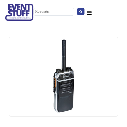
Rick foxy wood bárpult
+
HOZZÁAD