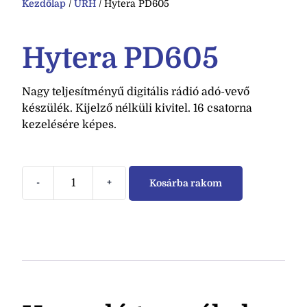
Kezdőlap
/
URH
/ Hytera PD605
Hytera PD605
Nagy teljesítményű digitális rádió adó-vevő
készülék. Kijelző nélküli kivitel. 16 csatorna
kezelésére képes.
-
+
Kosárba rakom