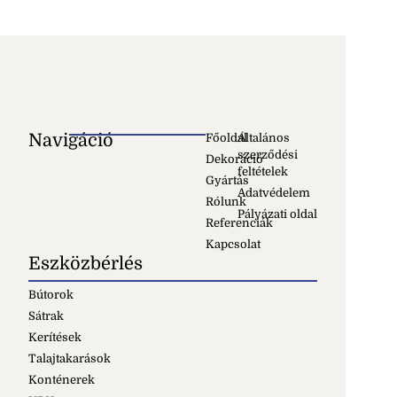
Navigáció
Főoldal
Általános
szerződési
Dekoráció
feltételek
Gyártás
Adatvédelem
Rólunk
Pályázati oldal
Referenciák
Kapcsolat
Eszközbérlés
Bútorok
Sátrak
Kerítések
Talajtakarások
Konténerek