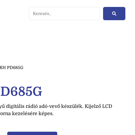
URH PD685G
PD685G
ű digitális rádió adó-vevő készülék. Kijelző LCD
atorna kezelésére képes.