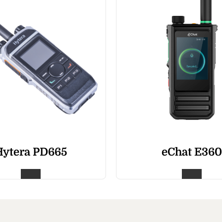
Hytera PD665
eChat E360