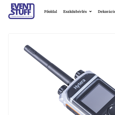
Főoldal
Eszközbérlés
Dekoráci