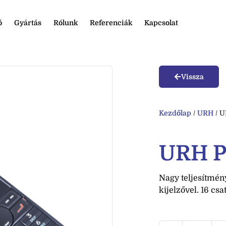
ó
Gyártás
Rólunk
Referenciák
Kapcsolat
Vissza
Kezdőlap
/
URH
/ 
URH 
Nagy teljesítmény
kijelzővel. 16 cs