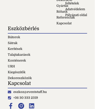
feltételek
Gyártás
Adatvédelem
Rólunk
Pályázati oldal
Referenciák
Kapcsolat
Eszközbérlés
Bútorok
Sátrak
Kerítések
Talajtakarások
Konténerek
URH
Kiegészítők
Dekoreszközök
Kapcsolat
eszkoz@eventstuff.hu
+36 30 333 2319