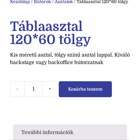
Kezdőlap
/
Bútorok
/
Asztalok
/ Táblaasztal 120*60 tölgy
Táblaasztal
120*60 tölgy
Kis méretű asztal, tölgy színű asztal lappal. Kiváló
backstage vagy backoffice bútorzatnak
-
+
Kosárba teszem
További információk