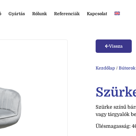
ó
Gyártás
Rólunk
Referenciák
Kapcsolat
Vissza
Kezdőlap
/
Bútorok
Szürke
Szürke színű bárs
vagy tárgyalók b
Ülésmagasság: 4