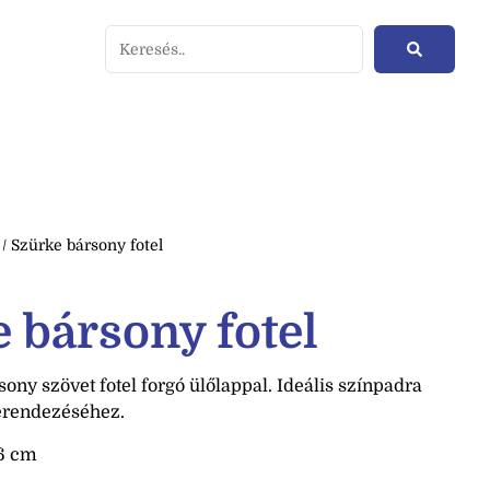
/ Szürke bársony fotel
 bársony fotel
ony szövet fotel forgó ülőlappal. Ideális színpadra
erendezéséhez.
6 cm