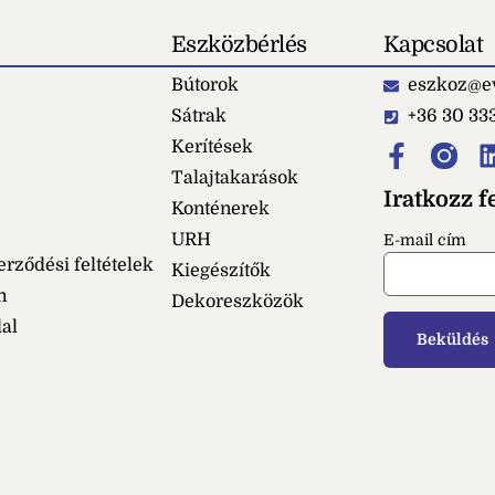
Eszközbérlés
Kapcsolat
Bútorok
eszkoz@ev
Sátrak
+36 30 33
Kerítések
Talajtakarások
Iratkozz fe
Konténerek
URH
E-mail cím
erződési feltételek
Kiegészítők
m
Dekoreszközök
dal