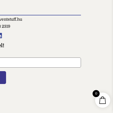
entstuff.hu
3 2319
l!
0