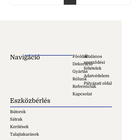
Navigáció
Főoldal
Általános
szerződési
Dekoráció
feltételek
Gyártás
Adatvédelem
Rólunk
Pályázati oldal
Referenciák
Kapcsolat
Eszközbérlés
Bútorok
Sátrak
Kerítések
Talajtakarások