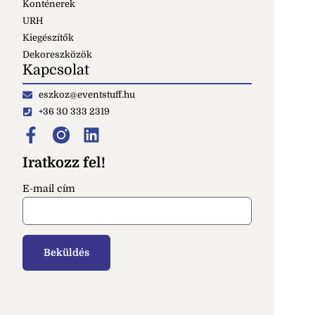
Konténerek
URH
Kiegészítők
Dekoreszközök
Kapcsolat
eszkoz@eventstuff.hu
+36 30 333 2319
Iratkozz fel!
E-mail cím