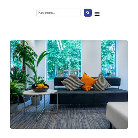
Lámpás fa
+
HOZZÁAD