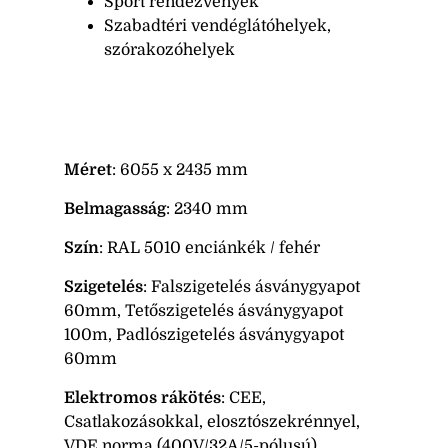
Sport rendezvények
Szabadtéri vendéglátóhelyek,
szórakozóhelyek
Méret
: 6055 x 2435 mm
Belmagasság
: 2340 mm
Szín
: RAL 5010 enciánkék / fehér
Szigetelés
: Falszigetelés ásványgyapot
60mm, Tetőszigetelés ásványgyapot
100m, Padlószigetelés ásványgyapot
60mm
Elektromos rákötés
: CEE,
Csatlakozásokkal, elosztószekrénnyel,
VDE norma (400V/32A/5-pólusú)