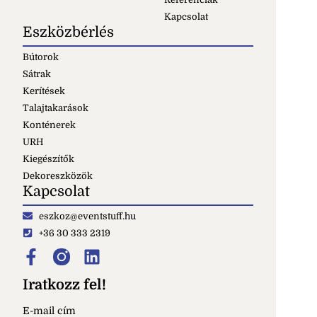
Kapcsolat
Eszközbérlés
Bútorok
Sátrak
Kerítések
Talajtakarások
Konténerek
URH
Kiegészítők
Dekoreszközök
Kapcsolat
eszkoz@eventstuff.hu
+36 30 333 2319
Iratkozz fel!
E-mail cím