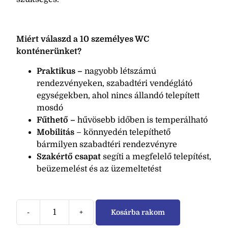
Miért válaszd a 10 személyes WC
konténerünket?
Praktikus –
nagyobb létszámú
rendezvényeken, szabadtéri vendéglátó
egységekben, ahol nincs állandó telepített
mosdó
Fűthető –
hűvösebb időben is temperálható
Mobilitás
– könnyedén telepíthető
bármilyen szabadtéri rendezvényre
Szakértő csapat
segíti
a megfelelő telepítést,
beüzemelést és az üzemeltetést
-
+
Kosárba rakom