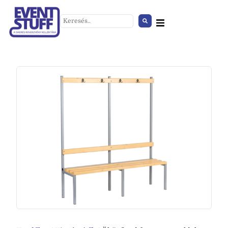
Lucy fémvázas szék
+
HOZZÁAD