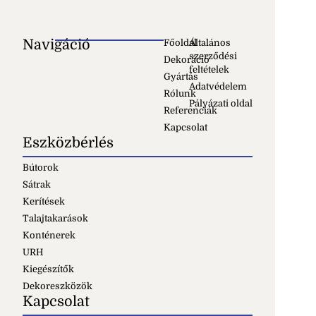
Navigáció
Főoldal
Általános
szerződési
Dekoráció
feltételek
Gyártás
Adatvédelem
Rólunk
Pályázati oldal
Referenciák
Kapcsolat
Eszközbérlés
Bútorok
Sátrak
Kerítések
Talajtakarások
Konténerek
URH
Kiegészítők
Dekoreszközök
Kapcsolat