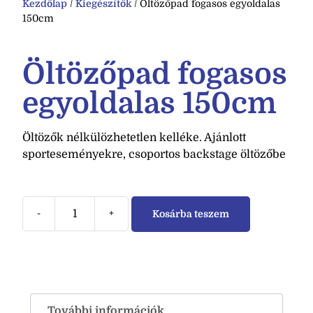
Kezdőlap
/
Kiegészítők
/ Öltözőpad fogasos egyoldalas
150cm
Öltözőpad fogasos
egyoldalas 150cm
Öltözők nélkülözhetetlen kelléke. Ajánlott
sporteseményekre, csoportos backstage öltözőbe
-
+
Kosárba teszem
További információk