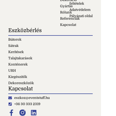
feltételek
Gyártás
Adatvédelem
Rólunk
Pályázati oldal
Referenciák
Kapcsolat
Eszközbérlés
Bútorok
Sátrak
Kerítések
Talajtakarások
Konténerek
URH
Kiegészítők
Dekoreszközök
Kapcsolat
eszkoz@eventstuff.hu
+36 30 333 2319