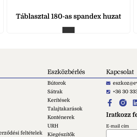
Táblasztal 180-as spandex huzat
Eszközbérlés
Kapcsolat
Bútorok
eszkoz@ev
Sátrak
+36 30 33
Kerítések
Talajtakarások
Iratkozz fe
Konténerek
URH
E-mail cím
erződési feltételek
Kiegészítők