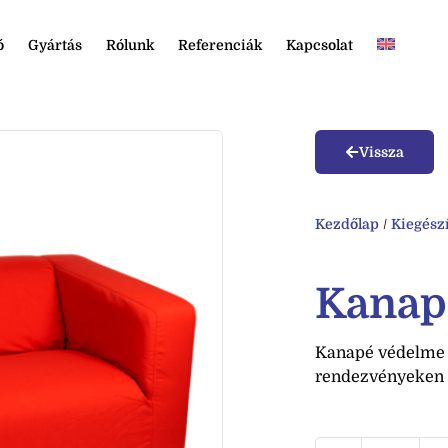
ó
Gyártás
Rólunk
Referenciák
Kapcsolat
Vissza
Kezdőlap
/
Kiegész
Kanap
Kanapé védelme m
rendezvényeken