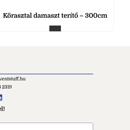
Körasztal damaszt terítő – 300cm
entstuff.hu
3 2319
l!