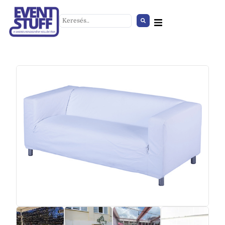
Táblaasztal 120*60 tölgy
+
HOZZÁAD