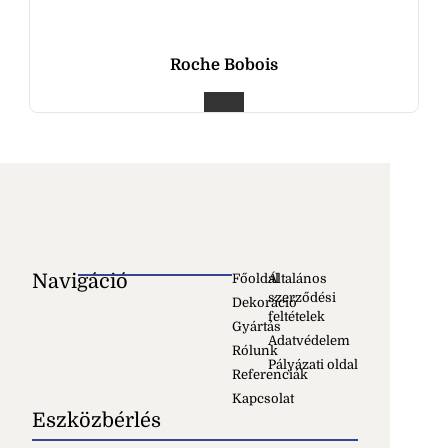
Roche Bobois
Navigáció
Főoldal
Általános
szerződési
Dekoráció
feltételek
Gyártás
Adatvédelem
Rólunk
Pályázati oldal
Referenciák
Kapcsolat
Eszközbérlés