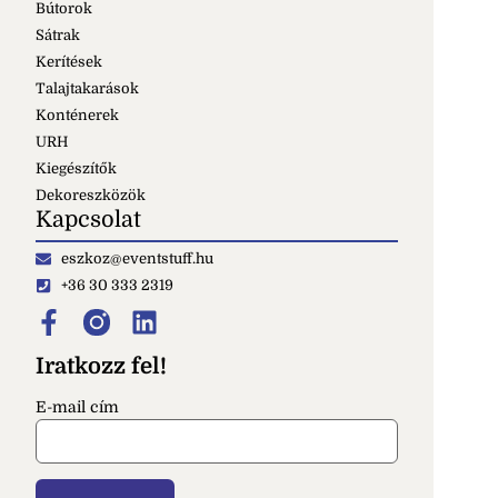
Bútorok
Sátrak
Kerítések
Talajtakarások
Konténerek
URH
Kiegészítők
Dekoreszközök
Kapcsolat
eszkoz@eventstuff.hu
+36 30 333 2319
Iratkozz fel!
E-mail cím