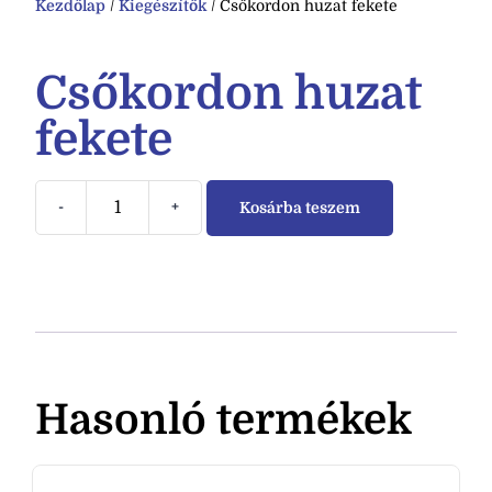
Kezdőlap
/
Kiegészítők
/ Csőkordon huzat fekete
Csőkordon huzat
fekete
-
+
Kosárba teszem
Hasonló termékek