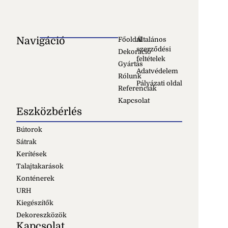
Navigáció
Főoldal
Általános
szerződési
Dekoráció
feltételek
Gyártás
Adatvédelem
Rólunk
Pályázati oldal
Referenciák
Kapcsolat
Eszközbérlés
Bútorok
Sátrak
Kerítések
Talajtakarások
Konténerek
URH
Kiegészítők
Dekoreszközök
Kapcsolat