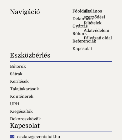
Navigáció
Főoldal
Általános
szerződési
Dekoráció
feltételek
Gyártás
Adatvédelem
Rólunk
Pályázati oldal
Referenciák
Kapcsolat
Eszközbérlés
Bútorok
Sátrak
Kerítések
Talajtakarások
Konténerek
URH
Kiegészítők
Dekoreszközök
Kapcsolat
eszkoz@eventstuff.hu