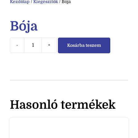
Kezdőlap
/
Kiegészítők
/ Bója
Bója
-
+
Kosárba teszem
Hasonló termékek