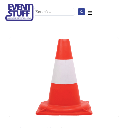
Üveg váza
+
HOZZÁAD